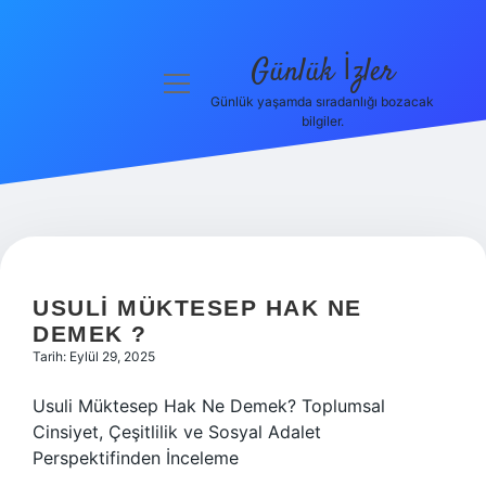
Günlük İzler
menüyü
aç
Günlük yaşamda sıradanlığı bozacak
bilgiler.
Anasayfa
Gizlilik
Politikası
Yasal Uyarı
USULI MÜKTESEP HAK NE
Hakkımızda
DEMEK ?
Tarih: Eylül 29, 2025
Usuli Müktesep Hak Ne Demek? Toplumsal
Cinsiyet, Çeşitlilik ve Sosyal Adalet
Perspektifinden İnceleme