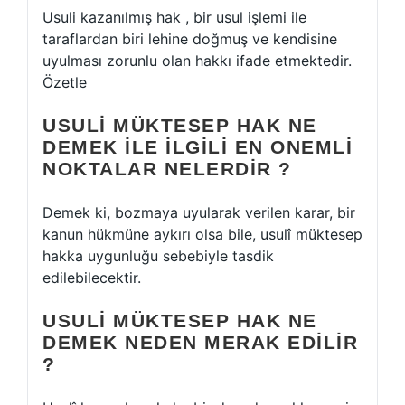
Usuli kazanılmış hak , bir usul işlemi ile
taraflardan biri lehine doğmuş ve kendisine
uyulması zorunlu olan hakkı ifade etmektedir.
Özetle
USULI MÜKTESEP HAK NE
DEMEK ILE ILGILI EN ONEMLI
NOKTALAR NELERDIR ?
Demek ki, bozmaya uyularak verilen karar, bir
kanun hükmüne aykırı olsa bile, usulî müktesep
hakka uygunluğu sebebiyle tasdik
edilebilecektir.
USULI MÜKTESEP HAK NE
DEMEK NEDEN MERAK EDILIR
?