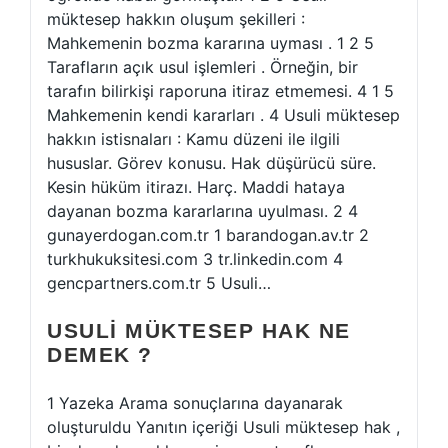
müktesep hakkın oluşum şekilleri :
Mahkemenin bozma kararına uyması . 1 2 5
Tarafların açık usul işlemleri . Örneğin, bir
tarafın bilirkişi raporuna itiraz etmemesi. 4 1 5
Mahkemenin kendi kararları . 4 Usuli müktesep
hakkın istisnaları : Kamu düzeni ile ilgili
hususlar. Görev konusu. Hak düşürücü süre.
Kesin hüküm itirazı. Harç. Maddi hataya
dayanan bozma kararlarına uyulması. 2 4
gunayerdogan.com.tr 1 barandogan.av.tr 2
turkhukuksitesi.com 3 tr.linkedin.com 4
gencpartners.com.tr 5 Usuli…
USULI MÜKTESEP HAK NE
DEMEK ?
1 Yazeka Arama sonuçlarına dayanarak
oluşturuldu Yanıtın içeriği Usuli müktesep hak ,