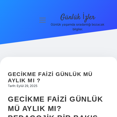
Günlük İzler
menüyü
aç
Günlük yaşamda sıradanlığı bozacak
bilgiler.
Anasayfa
Gizlilik
Politikası
Yasal Uyarı
GECIKME FAIZI GÜNLÜK MÜ
Hakkımızda
AYLIK MI ?
Tarih: Eylül 29, 2025
GECIKME FAIZI GÜNLÜK
MÜ AYLIK MI?