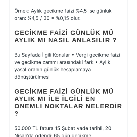
Örnek: Aylık gecikme faizi %4,5 ise günlük
oran: %4,5 / 30 = %0,15 olur.
GECIKME FAIZI GÜNLÜK MÜ
AYLIK MI NASIL ANLASILIR ?
Bu Sayfada İlgili Konular • Vergi gecikme faizi
ve gecikme zammı arasındaki fark • Aylık
yasal oranın günlük hesaplamaya
dönüştürülmesi
GECIKME FAIZI GÜNLÜK MÜ
AYLIK MI ILE ILGILI EN
ONEMLI NOKTALAR NELERDIR
?
50.000 TL fatura 15 Şubat vade tarihli, 20
Nisan’da ödendi: 65 gün gecikme .