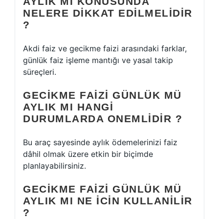
AYLIK MI KONUSUNDA
NELERE DIKKAT EDILMELIDIR
?
Akdi faiz ve gecikme faizi arasındaki farklar,
günlük faiz işleme mantığı ve yasal takip
süreçleri.
GECIKME FAIZI GÜNLÜK MÜ
AYLIK MI HANGI
DURUMLARDA ONEMLIDIR ?
Bu araç sayesinde aylık ödemelerinizi faiz
dâhil olmak üzere etkin bir biçimde
planlayabilirsiniz.
GECIKME FAIZI GÜNLÜK MÜ
AYLIK MI NE ICIN KULLANILIR
?