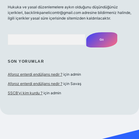
Hukuka ve yasal düzenlemelere aykırı olduğunu düşündüğünüz
içerikleri,
backlinkpanelicomtr@gmail.com
adresine bildirmeniz halinde,
ilgili içerikler yasal süre içerisinde sitemizden kaldırılacaktır.
Arama
SON YORUMLAR
Aforoz enterdi endüljans nedir ?
için
admin
Aforoz enterdi endüljans nedir ?
için
Savaş
SSCB’yi kim kurdu ?
için
admin
riş