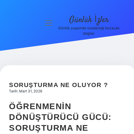
Günlük İzler
menüyü
aç
Günlük yaşamda sıradanlığı bozacak
bilgiler.
Anasayfa
Gizlilik
Politikası
Yasal Uyarı
SORUŞTURMA NE OLUYOR ?
Hakkımızda
Tarih: Mart 31, 2026
ÖĞRENMENIN
DÖNÜŞTÜRÜCÜ GÜCÜ:
SORUŞTURMA NE