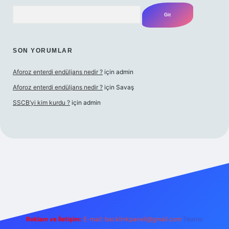
Arama
SON YORUMLAR
Aforoz enterdi endüljans nedir ?
için
admin
Aforoz enterdi endüljans nedir ?
için
Savaş
SSCB’yi kim kurdu ?
için
admin
bet giriş
Reklam ve İletişim:
E-mail:
backlinkpaneli@gmail.com
Teams: