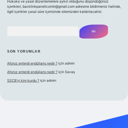
Hukuka ve yasal düzenlemelere aykırı olduğunu düşündüğünüz
içerikleri,
backlinkpanelicomtr@gmail.com
adresine bildirmeniz halinde,
ilgili içerikler yasal süre içerisinde sitemizden kaldırılacaktır.
Arama
SON YORUMLAR
Aforoz enterdi endüljans nedir ?
için
admin
Aforoz enterdi endüljans nedir ?
için
Savaş
SSCB’yi kim kurdu ?
için
admin
bet giriş