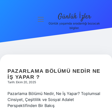
Günlük İzler
menüyü
aç
Günlük yaşamda sıradanlığı bozacak
bilgiler.
Anasayfa
Gizlilik
Politikası
Yasal Uyarı
PAZARLAMA BÖLÜMÜ NEDIR NE
Hakkımızda
IŞ YAPAR ?
Tarih: Ekim 20, 2025
Pazarlama Bölümü Nedir, Ne İş Yapar? Toplumsal
Cinsiyet, Çeşitlilik ve Sosyal Adalet
Perspektifinden Bir Bakış