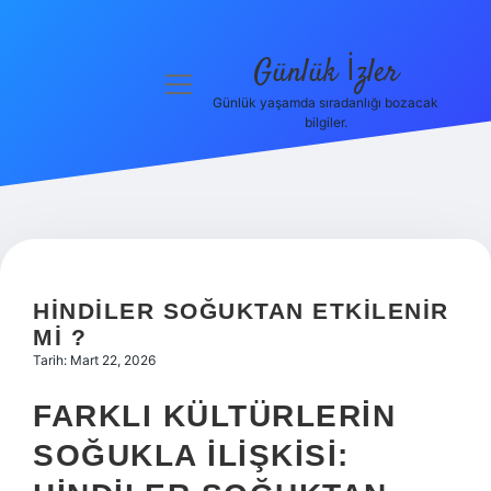
Günlük İzler
menüyü
aç
Günlük yaşamda sıradanlığı bozacak
bilgiler.
Anasayfa
Gizlilik
Politikası
Yasal Uyarı
HINDILER SOĞUKTAN ETKILENIR
Hakkımızda
MI ?
Tarih: Mart 22, 2026
FARKLI KÜLTÜRLERIN
SOĞUKLA İLIŞKISI: