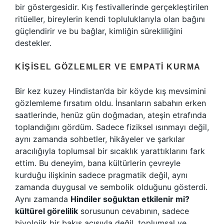
bir göstergesidir. Kış festivallerinde gerçekleştirilen
ritüeller, bireylerin kendi topluluklarıyla olan bağını
güçlendirir ve bu bağlar, kimliğin sürekliliğini
destekler.
KIŞISEL GÖZLEMLER VE EMPATI KURMA
Bir kez kuzey Hindistan’da bir köyde kış mevsimini
gözlemleme fırsatım oldu. İnsanların sabahın erken
saatlerinde, henüz gün doğmadan, ateşin etrafında
toplandığını gördüm. Sadece fiziksel ısınmayı değil,
aynı zamanda sohbetler, hikâyeler ve şarkılar
aracılığıyla toplumsal bir sıcaklık yarattıklarını fark
ettim. Bu deneyim, bana kültürlerin çevreyle
kurduğu ilişkinin sadece pragmatik değil, aynı
zamanda duygusal ve sembolik olduğunu gösterdi.
Aynı zamanda
Hindiler soğuktan etkilenir mi?
kültürel görelilik
sorusunun cevabının, sadece
biyolojik bir bakış açısıyla değil, toplumsal ve