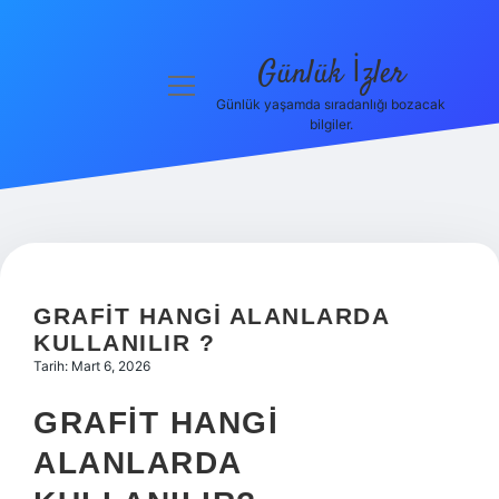
Günlük İzler
menüyü
aç
Günlük yaşamda sıradanlığı bozacak
bilgiler.
Anasayfa
Gizlilik
Politikası
Yasal Uyarı
GRAFIT HANGI ALANLARDA
Hakkımızda
KULLANILIR ?
Tarih: Mart 6, 2026
GRAFIT HANGI
ALANLARDA