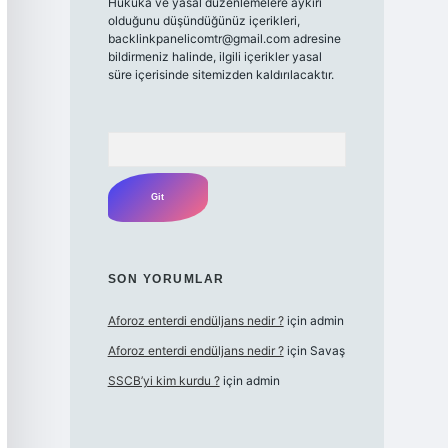
Hukuka ve yasal düzenlemelere aykırı
olduğunu düşündüğünüz içerikleri,
backlinkpanelicomtr@gmail.com
adresine
bildirmeniz halinde, ilgili içerikler yasal
süre içerisinde sitemizden kaldırılacaktır.
Arama
SON YORUMLAR
Aforoz enterdi endüljans nedir ?
için
admin
Aforoz enterdi endüljans nedir ?
için
Savaş
SSCB’yi kim kurdu ?
için
admin