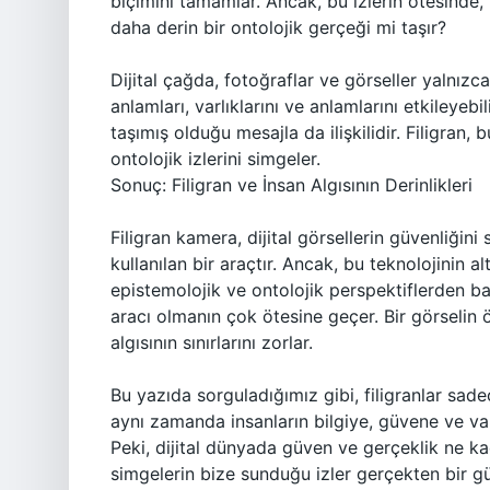
biçimini tamamlar. Ancak, bu izlerin ötesinde, 
daha derin bir ontolojik gerçeği mi taşır?
Dijital çağda, fotoğraflar ve görseller yalnızc
anlamları, varlıklarını ve anlamlarını etkileyebi
taşımış olduğu mesajla da ilişkilidir. Filigran,
ontolojik izlerini simgeler.
Sonuç: Filigran ve İnsan Algısının Derinlikleri
Filigran kamera, dijital görsellerin güvenliğin
kullanılan bir araçtır. Ancak, bu teknolojinin al
epistemolojik ve ontolojik perspektiflerden bakı
aracı olmanın çok ötesine geçer. Bir görselin öz
algısının sınırlarını zorlar.
Bu yazıda sorguladığımız gibi, filigranlar sade
aynı zamanda insanların bilgiye, güvene ve varl
Peki, dijital dünyada güven ve gerçeklik ne kad
simgelerin bize sunduğu izler gerçekten bir gü