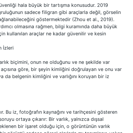
üvenliği hala büyük bir tartışma konusudur. 2019
ğruluğunun sadece filigran gibi araçlarla değil, görselin
ğlanabileceğini göstermektedir (Zhou et al., 2019).
e yardımcı olmasına rağmen, bilgi kuramında daha büyük
çin kullanılan araçlar ne kadar güvenilir ve kesin
 İzleri
n varlık biçimini, onun ne olduğunu ve ne şekilde var
ş açısına göre, bir şeyin kimliğini doğrulayan ve onu var
n ya da belgenin kimliğini ve varlığını koruyan bir iz
akır. Bu iz, fotoğrafın kaynağını ve tarihçesini gösteren
 soruyu ortaya çıkarır: Bir varlık, yalnızca dışsal
 eklenen bir işaret olduğu için, o görüntünün varlık