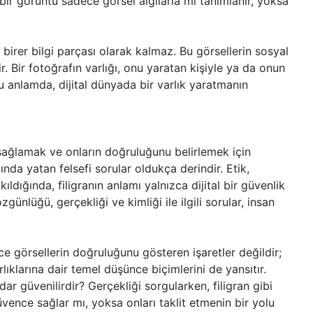
bir görüntü sadece görsel algılarla mı tanımlanır, yoksa
a birer bilgi parçası olarak kalmaz. Bu görsellerin sosyal
lir. Bir fotoğrafın varlığı, onu yaratan kişiyle ya da onun
 bu anlamda, dijital dünyada bir varlık yaratmanın
i sağlamak ve onların doğruluğunu belirlemek için
tında yatan felsefi sorular oldukça derindir. Etik,
ldığında, filigranın anlamı yalnızca dijital bir güvenlik
günlüğü, gerçekliği ve kimliği ile ilgili sorular, insan
ce görsellerin doğruluğunu gösteren işaretler değildir;
ıklarına dair temel düşünce biçimlerini de yansıtır.
ar güvenilirdir? Gerçekliği sorgularken, filigran gibi
vence sağlar mı, yoksa onları taklit etmenin bir yolu