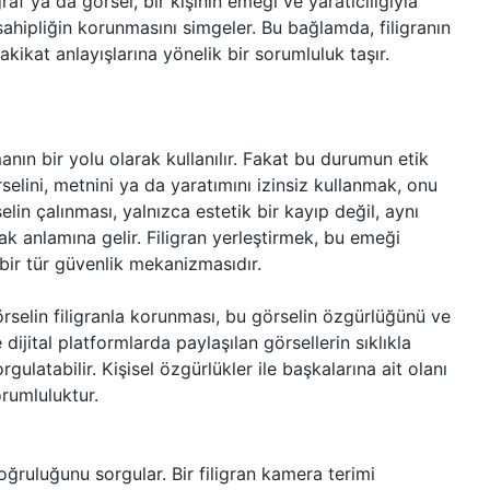
af ya da görsel, bir kişinin emeği ve yaratıcılığıyla
sahipliğin korunmasını simgeler. Bu bağlamda, filigranın
hakikat anlayışlarına yönelik bir sorumluluk taşır.
amanın bir yolu olarak kullanılır. Fakat bu durumun etik
rselini, metnini ya da yaratımını izinsiz kullanmak, onu
lin çalınması, yalnızca estetik bir kayıp değil, aynı
ak anlamına gelir. Filigran yerleştirmek, bu emeği
bir tür güvenlik mekanizmasıdır.
örselin filigranla korunması, bu görselin özgürlüğünü ve
 dijital platformlarda paylaşılan görsellerin sıklıkla
rgulatabilir. Kişisel özgürlükler ile başkalarına ait olanı
rumluluktur.
oğruluğunu sorgular. Bir filigran kamera terimi