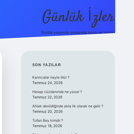
Günlük İzler
Günlük yaşamda sıradanlığı bozacak bilgiler.
ilbet giriş
SIDEBAR
SON YAZILAR
Karıncalar neyle ölür ?
Temmuz 24, 2026
Hesap cüzdanında ne yazar ?
Temmuz 22, 2026
Ahlak denildiğinde akla ilk olarak ne gelir ?
Temmuz 20, 2026
Tufan Bey kimdir ?
Temmuz 18, 2026