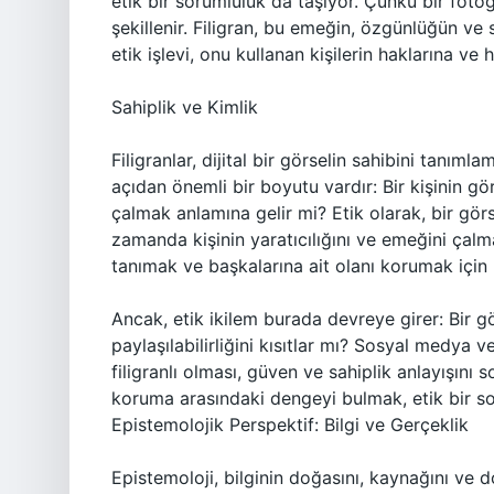
etik bir sorumluluk da taşıyor. Çünkü bir fotoğr
şekillenir. Filigran, bu emeğin, özgünlüğün ve 
etik işlevi, onu kullanan kişilerin haklarına ve 
Sahiplik ve Kimlik
Filigranlar, dijital bir görselin sahibini tanıml
açıdan önemli bir boyutu vardır: Bir kişinin gö
çalmak anlamına gelir mi? Etik olarak, bir görse
zamanda kişinin yaratıcılığını ve emeğini çalm
tanımak ve başkalarına ait olanı korumak için 
Ancak, etik ikilem burada devreye girer: Bir g
paylaşılabilirliğini kısıtlar mı? Sosyal medya ve
filigranlı olması, güven ve sahiplik anlayışını so
koruma arasındaki dengeyi bulmak, etik bir so
Epistemolojik Perspektif: Bilgi ve Gerçeklik
Epistemoloji, bilginin doğasını, kaynağını ve d