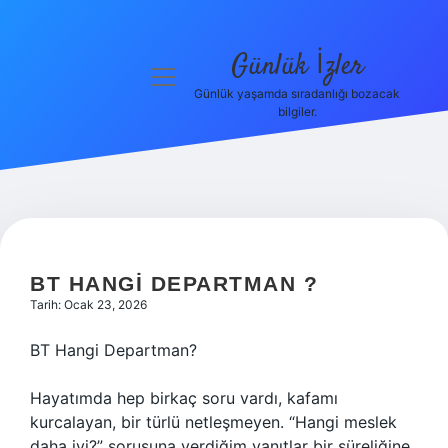
Günlük İzler
menüyü
aç
Günlük yaşamda sıradanlığı bozacak
bilgiler.
Anasayfa
Gizlilik
Politikası
Yasal Uyarı
BT HANGI DEPARTMAN ?
Hakkımızda
Tarih: Ocak 23, 2026
BT Hangi Departman?
Hayatımda hep birkaç soru vardı, kafamı
kurcalayan, bir türlü netleşmeyen. “Hangi meslek
daha iyi?” sorusuna verdiğim yanıtlar bir süreliğine