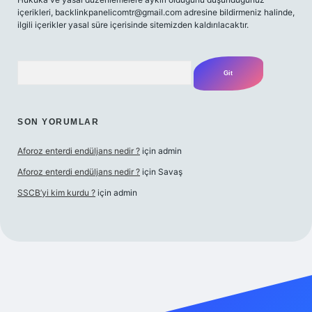
içerikleri,
backlinkpanelicomtr@gmail.com
adresine bildirmeniz halinde,
ilgili içerikler yasal süre içerisinde sitemizden kaldırılacaktır.
Arama
SON YORUMLAR
Aforoz enterdi endüljans nedir ?
için
admin
Aforoz enterdi endüljans nedir ?
için
Savaş
SSCB’yi kim kurdu ?
için
admin
iş