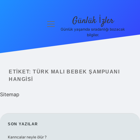
Günlük İzler
menüyü
aç
Günlük yaşamda sıradanlığı bozacak
bilgiler.
Anasayfa
Gizlilik
Politikası
ETIKET:
TÜRK MALI BEBEK ŞAMPUANI
Yasal Uyarı
HANGISI
Hakkımızda
Sitemap
SIDEBAR
SON YAZILAR
Karıncalar neyle ölür ?