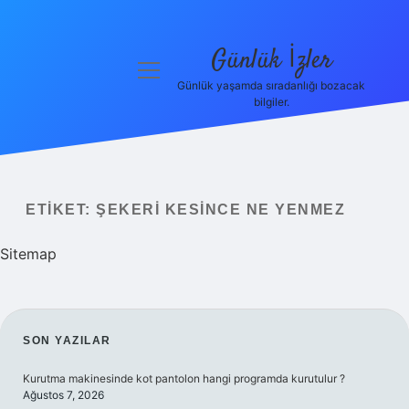
Günlük İzler
menüyü
aç
Günlük yaşamda sıradanlığı bozacak
bilgiler.
Anasayfa
Gizlilik
Politikası
ETIKET:
ŞEKERI KESINCE NE YENMEZ
Yasal Uyarı
Sitemap
Hakkımızda
SIDEBAR
SON YAZILAR
Kurutma makinesinde kot pantolon hangi programda kurutulur ?
Ağustos 7, 2026