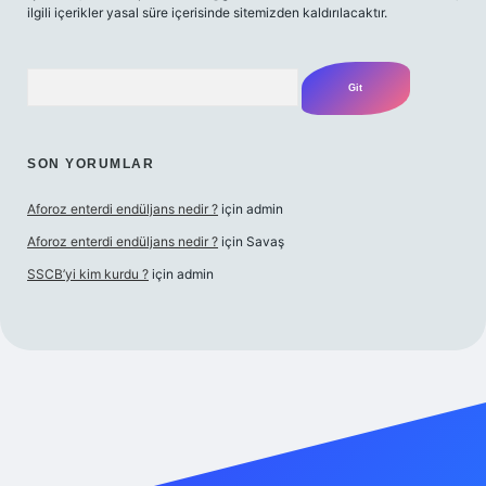
ilgili içerikler yasal süre içerisinde sitemizden kaldırılacaktır.
Arama
SON YORUMLAR
Aforoz enterdi endüljans nedir ?
için
admin
Aforoz enterdi endüljans nedir ?
için
Savaş
SSCB’yi kim kurdu ?
için
admin
iriş