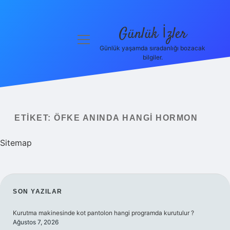
Günlük İzler
menüyü
aç
Günlük yaşamda sıradanlığı bozacak
bilgiler.
Anasayfa
Gizlilik
Politikası
ETIKET:
ÖFKE ANINDA HANGI HORMON
Yasal Uyarı
Sitemap
Hakkımızda
SIDEBAR
SON YAZILAR
Kurutma makinesinde kot pantolon hangi programda kurutulur ?
Ağustos 7, 2026