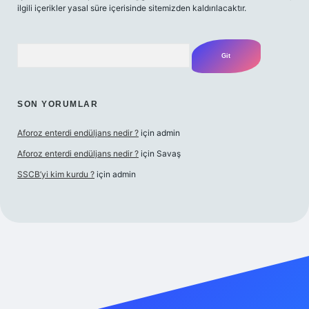
ilgili içerikler yasal süre içerisinde sitemizden kaldırılacaktır.
Arama
SON YORUMLAR
Aforoz enterdi endüljans nedir ?
için
admin
Aforoz enterdi endüljans nedir ?
için
Savaş
SSCB’yi kim kurdu ?
için
admin
ş