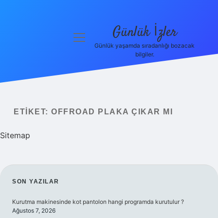
Günlük İzler
menüyü
aç
Günlük yaşamda sıradanlığı bozacak
bilgiler.
Anasayfa
Gizlilik
Politikası
ETIKET:
OFFROAD PLAKA ÇIKAR MI
Yasal Uyarı
Sitemap
Hakkımızda
SIDEBAR
SON YAZILAR
Kurutma makinesinde kot pantolon hangi programda kurutulur ?
Ağustos 7, 2026