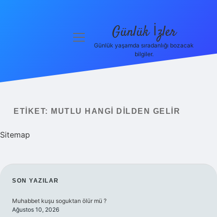
Günlük İzler
menüyü
aç
Günlük yaşamda sıradanlığı bozacak
bilgiler.
Anasayfa
Gizlilik
Politikası
ETIKET:
MUTLU HANGI DILDEN GELIR
Yasal Uyarı
Sitemap
Hakkımızda
SIDEBAR
SON YAZILAR
Muhabbet kuşu soguktan ölür mü ?
Ağustos 10, 2026