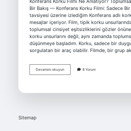
Konferans Korku Filmi Ne Anlatıyor? Toplumsal 
Bir Bakış — Konferans Korku Filmi: Sadece Bi
tavsiyesi üzerine izlediğim Konferans adlı kor
mesajlar içeriyor. Film, tipik korku unsurlarında
toplumsal cinsiyet eşitsizliklerini gözler önüne
korku unsurlarını değil, aynı zamanda toplumsal
düşünmeye başladım. Korku, sadece bir duygus
sorgulatan bir araç olabilir. Filmde, bir grup
Konferans
Devamını okuyun
8 Yorum
korku
filmi
ne
anlatıyor
?
Sitemap