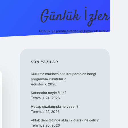
Günlük İzler
Günlük yaşamda sıradanlığı bozacak bilgiler.
ilbet giri
SIDEBAR
SON YAZILAR
Kurutma makinesinde kot pantolon hangi
programda kurutulur ?
Ağustos 7, 2026
Karıncalar neyle ölür ?
Temmuz 24, 2026
Hesap cüzdanında ne yazar ?
Temmuz 22, 2026
Ahlak denildiğinde akla ilk olarak ne gelir ?
Temmuz 20, 2026