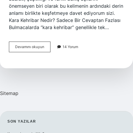
önemseyen biri olarak bu kelimenin ardındaki derin
anlamı birlikte keşfetmeye davet ediyorum sizi.
Kara Kehribar Nedir? Sadece Bir Cevaptan Fazlası
Bulmacalarda “kara kehribar” genellikle tek…
Bulmacada
Devamını okuyun
14 Yorum
kara
kehribar
nedir
?
Sitemap
SIDEBAR
SON YAZILAR