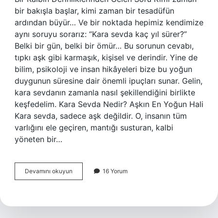
bir bakışla başlar, kimi zaman bir tesadüfün
ardından büyür… Ve bir noktada hepimiz kendimize
aynı soruyu sorarız: “Kara sevda kaç yıl sürer?”
Belki bir gün, belki bir ömür… Bu sorunun cevabı,
tıpkı aşk gibi karmaşık, kişisel ve derindir. Yine de
bilim, psikoloji ve insan hikâyeleri bize bu yoğun
duygunun süresine dair önemli ipuçları sunar. Gelin,
kara sevdanın zamanla nasıl şekillendiğini birlikte
keşfedelim. Kara Sevda Nedir? Aşkın En Yoğun Hali
Kara sevda, sadece aşk değildir. O, insanın tüm
varlığını ele geçiren, mantığı susturan, kalbi
yöneten bir…
Kara
Devamını okuyun
16 Yorum
sevda
nasıl
olur
?