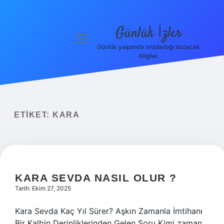
Günlük İzler
menüyü
aç
Günlük yaşamda sıradanlığı bozacak
bilgiler.
Anasayfa
Gizlilik
Politikası
ETIKET:
KARA
Yasal Uyarı
Hakkımızda
KARA SEVDA NASIL OLUR ?
Tarih: Ekim 27, 2025
Kara Sevda Kaç Yıl Sürer? Aşkın Zamanla İmtihanı
Bir Kalbin Derinliklerinden Gelen Soru Kimi zaman