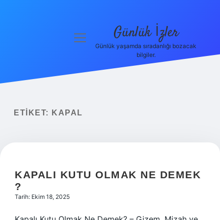
Günlük İzler
menüyü
aç
Günlük yaşamda sıradanlığı bozacak
bilgiler.
Anasayfa
Gizlilik
Politikası
ETIKET:
KAPAL
Yasal Uyarı
Hakkımızda
KAPALI KUTU OLMAK NE DEMEK
?
Tarih: Ekim 18, 2025
Kapalı Kutu Olmak Ne Demek? – Gizem, Mizah ve