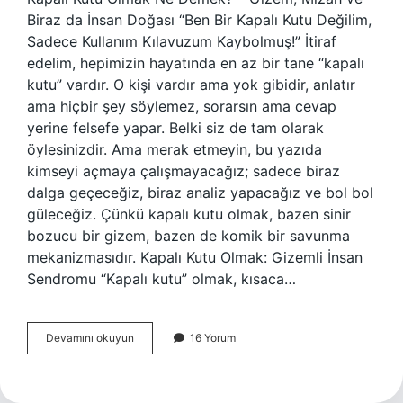
Biraz da İnsan Doğası “Ben Bir Kapalı Kutu Değilim,
Sadece Kullanım Kılavuzum Kaybolmuş!” İtiraf
edelim, hepimizin hayatında en az bir tane “kapalı
kutu” vardır. O kişi vardır ama yok gibidir, anlatır
ama hiçbir şey söylemez, sorarsın ama cevap
yerine felsefe yapar. Belki siz de tam olarak
öylesinizdir. Ama merak etmeyin, bu yazıda
kimseyi açmaya çalışmayacağız; sadece biraz
dalga geçeceğiz, biraz analiz yapacağız ve bol bol
güleceğiz. Çünkü kapalı kutu olmak, bazen sinir
bozucu bir gizem, bazen de komik bir savunma
mekanizmasıdır. Kapalı Kutu Olmak: Gizemli İnsan
Sendromu “Kapalı kutu” olmak, kısaca…
Kapalı
Devamını okuyun
16 Yorum
kutu
olmak
ne
demek