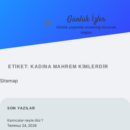
Günlük İzler
menüyü
aç
Günlük yaşamda sıradanlığı bozacak
bilgiler.
Anasayfa
Gizlilik
Politikası
ETIKET:
KADINA MAHREM KIMLERDIR
Yasal Uyarı
Sitemap
Hakkımızda
SIDEBAR
SON YAZILAR
Karıncalar neyle ölür ?
Temmuz 24, 2026