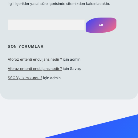
ilgili içerikler yasal süre içerisinde sitemizden kaldırılacaktır.
Arama
SON YORUMLAR
Aforoz enterdi endüljans nedir ?
için
admin
Aforoz enterdi endüljans nedir ?
için
Savaş
SSCB’yi kim kurdu ?
için
admin
ş