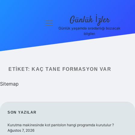
Günlük İzler
menüyü
aç
Günlük yaşamda sıradanlığı bozacak
bilgiler.
Anasayfa
Gizlilik
Politikası
ETIKET:
KAÇ TANE FORMASYON VAR
Yasal Uyarı
Sitemap
Hakkımızda
SIDEBAR
SON YAZILAR
Kurutma makinesinde kot pantolon hangi programda kurutulur ?
Ağustos 7, 2026