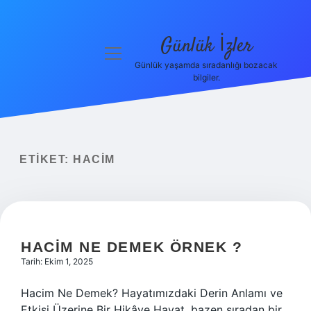
Günlük İzler
menüyü
aç
Günlük yaşamda sıradanlığı bozacak
bilgiler.
Anasayfa
Gizlilik
Politikası
ETIKET:
HACIM
Yasal Uyarı
Hakkımızda
HACIM NE DEMEK ÖRNEK ?
Tarih: Ekim 1, 2025
Hacim Ne Demek? Hayatımızdaki Derin Anlamı ve
Etkisi Üzerine Bir Hikâye Hayat, bazen sıradan bir