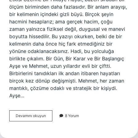
ölçüm biriminden daha fazlasıdır. Bir anlam arayışı,
bir kelimenin içindeki gizli büyü. Birçok şeyin
hacmini hesaplarız; ama gerçek hacim, çoğu
zaman yalnızca fiziksel değil, duygusal ve manevi
boyutta hissedilir. Bu yazıyı okurken, belki de bir
kelimenin daha önce hiç fark etmediğiniz bir
yönüne odaklanacaksınız. Hadi, bu yolculuğa
birlikte çıkalım. Bir Gün, Bir Karar ve Bir Başlangıç
Ayşe ve Mehmet, uzun yıllardır evli bir çiftti.
Birbirlerini tanıdıkları ilk andan itibaren hayatları
birçok kez dönüp değişmişti. Mehmet, her zaman
mantıklı, çözüme odaklı ve stratejik bir kişiydi.
Ayşe…
Hacim
Devamını okuyun
8 Yorum
ne
demek
örnek
?