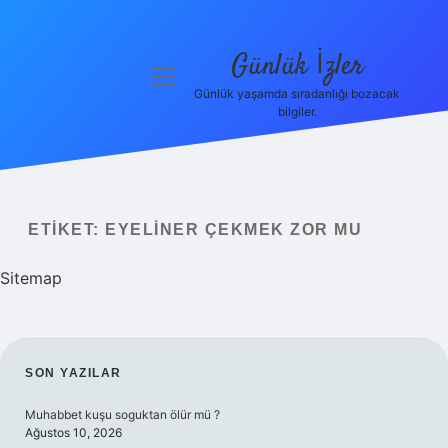
Günlük İzler
menüyü
aç
Günlük yaşamda sıradanlığı bozacak
bilgiler.
Anasayfa
Gizlilik
Politikası
ETIKET:
EYELINER ÇEKMEK ZOR MU
Yasal Uyarı
Sitemap
Hakkımızda
SIDEBAR
SON YAZILAR
Muhabbet kuşu soguktan ölür mü ?
Ağustos 10, 2026