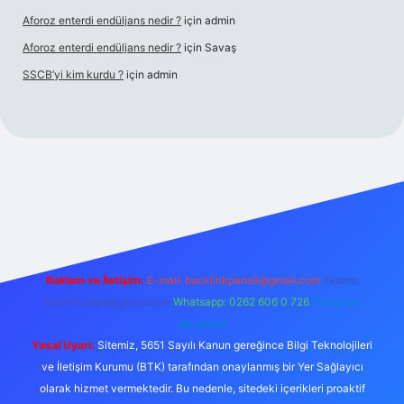
Aforoz enterdi endüljans nedir ?
için
admin
Aforoz enterdi endüljans nedir ?
için
Savaş
SSCB’yi kim kurdu ?
için
admin
giriş
Reklam ve İletişim:
E-mail:
backlinkpaneli@gmail.com
Teams:
forumhizmeti@gmail.com
Whatsapp: 0262 606 0 726
Telegram:
@karabul
Yasal Uyarı:
Sitemiz, 5651 Sayılı Kanun gereğince Bilgi Teknolojileri
ve İletişim Kurumu (BTK) tarafından onaylanmış bir Yer Sağlayıcı
olarak hizmet vermektedir. Bu nedenle, sitedeki içerikleri proaktif