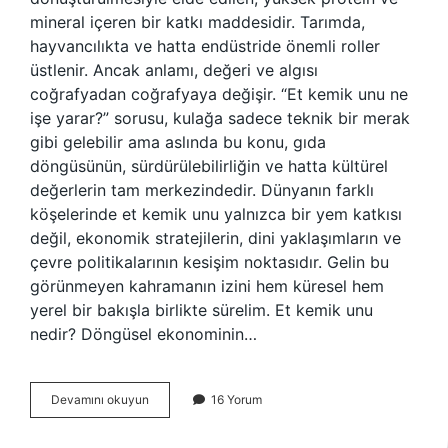
mineral içeren bir katkı maddesidir. Tarımda,
hayvancılıkta ve hatta endüstride önemli roller
üstlenir. Ancak anlamı, değeri ve algısı
coğrafyadan coğrafyaya değişir. “Et kemik unu ne
işe yarar?” sorusu, kulağa sadece teknik bir merak
gibi gelebilir ama aslında bu konu, gıda
döngüsünün, sürdürülebilirliğin ve hatta kültürel
değerlerin tam merkezindedir. Dünyanın farklı
köşelerinde et kemik unu yalnızca bir yem katkısı
değil, ekonomik stratejilerin, dini yaklaşımların ve
çevre politikalarının kesişim noktasıdır. Gelin bu
görünmeyen kahramanın izini hem küresel hem
yerel bir bakışla birlikte sürelim. Et kemik unu
nedir? Döngüsel ekonominin…
Et
Devamını okuyun
16 Yorum
kemik
unu