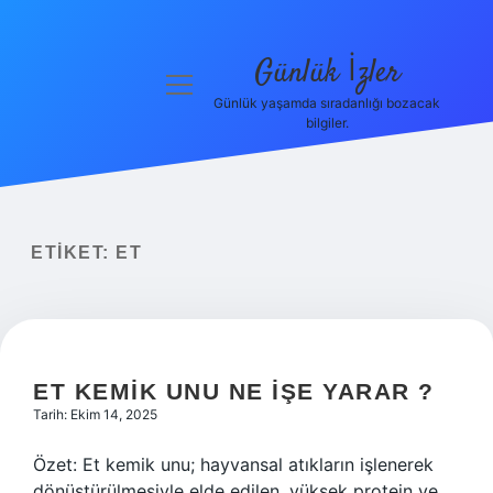
Günlük İzler
menüyü
aç
Günlük yaşamda sıradanlığı bozacak
bilgiler.
Anasayfa
Gizlilik
Politikası
ETIKET:
ET
Yasal Uyarı
Hakkımızda
ET KEMIK UNU NE IŞE YARAR ?
Tarih: Ekim 14, 2025
Özet: Et kemik unu; hayvansal atıkların işlenerek
dönüştürülmesiyle elde edilen, yüksek protein ve