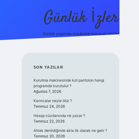
Günlük İzler
Günlük yaşamda sıradanlığı bozacak bilgiler.
ilbet giriş
SIDEBAR
SON YAZILAR
Kurutma makinesinde kot pantolon hangi
programda kurutulur ?
Ağustos 7, 2026
Karıncalar neyle ölür ?
Temmuz 24, 2026
Hesap cüzdanında ne yazar ?
Temmuz 22, 2026
Ahlak denildiğinde akla ilk olarak ne gelir ?
Temmuz 20, 2026