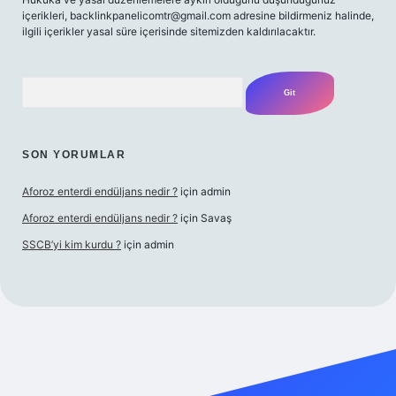
içerikleri,
backlinkpanelicomtr@gmail.com
adresine bildirmeniz halinde,
ilgili içerikler yasal süre içerisinde sitemizden kaldırılacaktır.
Arama
SON YORUMLAR
Aforoz enterdi endüljans nedir ?
için
admin
Aforoz enterdi endüljans nedir ?
için
Savaş
SSCB’yi kim kurdu ?
için
admin
iriş