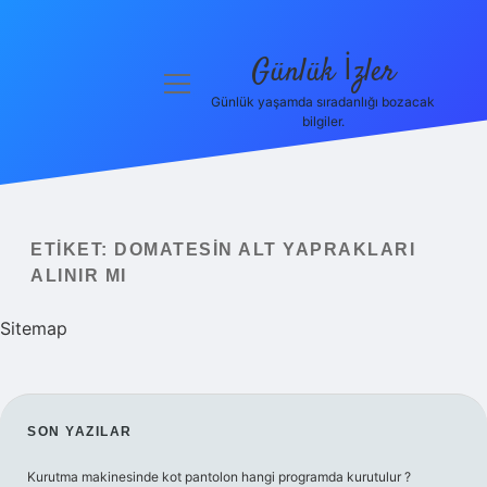
Günlük İzler
menüyü
aç
Günlük yaşamda sıradanlığı bozacak
bilgiler.
Anasayfa
Gizlilik
Politikası
ETIKET:
DOMATESIN ALT YAPRAKLARI
Yasal Uyarı
ALINIR MI
Hakkımızda
Sitemap
SIDEBAR
SON YAZILAR
Kurutma makinesinde kot pantolon hangi programda kurutulur ?