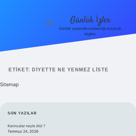
Günlük İzler
menüyü
aç
Günlük yaşamda sıradanlığı bozacak
bilgiler.
Anasayfa
Gizlilik
Politikası
ETIKET:
DIYETTE NE YENMEZ LISTE
Yasal Uyarı
Sitemap
Hakkımızda
SIDEBAR
SON YAZILAR
Karıncalar neyle ölür ?
Temmuz 24, 2026