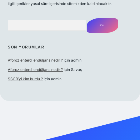
ilgili içerikler yasal süre içerisinde sitemizden kaldırılacaktır.
Arama
SON YORUMLAR
Aforoz enterdi endüljans nedir ?
için
admin
Aforoz enterdi endüljans nedir ?
için
Savaş
SSCB’yi kim kurdu ?
için
admin
ş