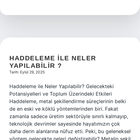
nasıl
alınır
?
HADDELEME ILE NELER
YAPILABILIR ?
Tarih: Eylül 29, 2025
Haddeleme ile Neler Yapılabilir? Gelecekteki
Potansiyelleri ve Toplum Üzerindeki Etkileri
Haddeleme, metal şekillendirme süreçlerinin belki
de en eski ve köklü yöntemlerinden biri. Fakat
zamanla sadece üretim sektörüyle sınırlı kalmayıp,
teknolojik devrimler sayesinde hayatımızın çok
daha derin alanlarına nüfuz etti. Peki, bu geleneksel
yöntem gelecekte neleri değiştirebilir? Metalin şekil