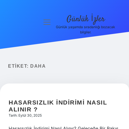
Günlük İzler
menüyü
aç
Günlük yaşamda sıradanlığı bozacak
bilgiler.
Anasayfa
Gizlilik
Politikası
ETIKET:
DAHA
Yasal Uyarı
Hakkımızda
HASARSIZLIK INDIRIMI NASIL
ALINIR ?
Tarih: Eylül 30, 2025
Hasarsızlık İndirimi Nasıl Alınır? Geleceğe Bir Bakış