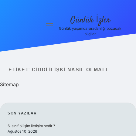
Günlük İzler
menüyü
aç
Günlük yaşamda sıradanlığı bozacak
bilgiler.
Anasayfa
Gizlilik
Politikası
ETIKET:
CIDDI ILIŞKI NASIL OLMALI
Yasal Uyarı
Sitemap
Hakkımızda
SIDEBAR
SON YAZILAR
6. sınıf bilişim iletişim nedir ?
Ağustos 10, 2026