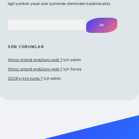
ilgili içerikler yasal süre içerisinde sitemizden kaldırılacaktır.
Arama
SON YORUMLAR
Aforoz enterdi endüljans nedir ?
için
admin
Aforoz enterdi endüljans nedir ?
için
Savaş
SSCB’yi kim kurdu ?
için
admin
iş