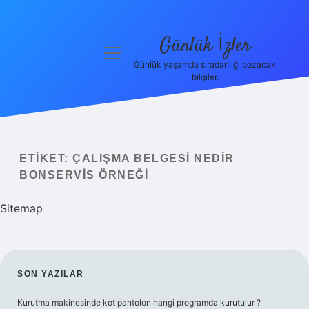
Günlük İzler
menüyü
aç
Günlük yaşamda sıradanlığı bozacak
bilgiler.
Anasayfa
Gizlilik
Politikası
ETIKET:
ÇALIŞMA BELGESI NEDIR
Yasal Uyarı
BONSERVIS ÖRNEĞI
Hakkımızda
Sitemap
SIDEBAR
SON YAZILAR
Kurutma makinesinde kot pantolon hangi programda kurutulur ?