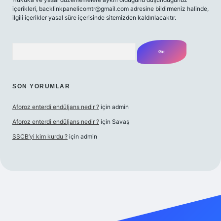
içerikleri,
backlinkpanelicomtr@gmail.com
adresine bildirmeniz halinde,
ilgili içerikler yasal süre içerisinde sitemizden kaldırılacaktır.
Arama
SON YORUMLAR
Aforoz enterdi endüljans nedir ?
için
admin
Aforoz enterdi endüljans nedir ?
için
Savaş
SSCB’yi kim kurdu ?
için
admin
ş