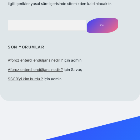
ilgili içerikler yasal süre içerisinde sitemizden kaldırılacaktır.
Arama
SON YORUMLAR
Aforoz enterdi endüljans nedir ?
için
admin
Aforoz enterdi endüljans nedir ?
için
Savaş
SSCB’yi kim kurdu ?
için
admin
iş