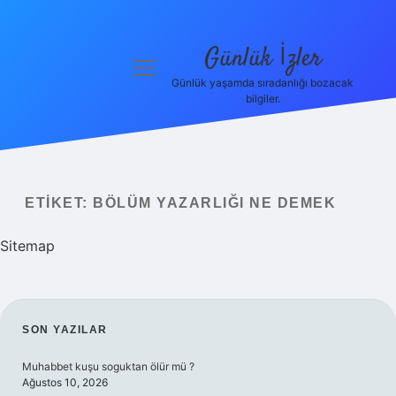
Günlük İzler
menüyü
aç
Günlük yaşamda sıradanlığı bozacak
bilgiler.
Anasayfa
Gizlilik
Politikası
ETIKET:
BÖLÜM YAZARLIĞI NE DEMEK
Yasal Uyarı
Sitemap
Hakkımızda
SIDEBAR
SON YAZILAR
Muhabbet kuşu soguktan ölür mü ?
Ağustos 10, 2026