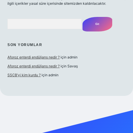
ilgili içerikler yasal süre içerisinde sitemizden kaldırılacaktır.
Arama
SON YORUMLAR
Aforoz enterdi endüljans nedir ?
için
admin
Aforoz enterdi endüljans nedir ?
için
Savaş
SSCB’yi kim kurdu ?
için
admin
riş