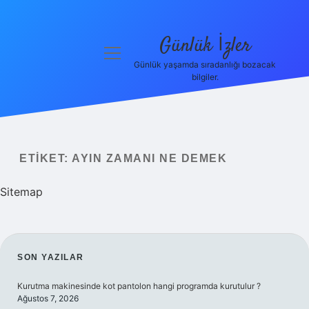
Günlük İzler
menüyü
aç
Günlük yaşamda sıradanlığı bozacak
bilgiler.
Anasayfa
Gizlilik
Politikası
ETIKET:
AYIN ZAMANI NE DEMEK
Yasal Uyarı
Sitemap
Hakkımızda
SIDEBAR
SON YAZILAR
Kurutma makinesinde kot pantolon hangi programda kurutulur ?
Ağustos 7, 2026