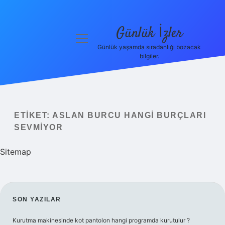
Günlük İzler
menüyü
aç
Günlük yaşamda sıradanlığı bozacak
bilgiler.
Anasayfa
Gizlilik
Politikası
ETIKET:
ASLAN BURCU HANGI BURÇLARI
Yasal Uyarı
SEVMIYOR
Hakkımızda
Sitemap
SIDEBAR
SON YAZILAR
Kurutma makinesinde kot pantolon hangi programda kurutulur ?