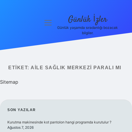
Günlük İzler
menüyü
aç
Günlük yaşamda sıradanlığı bozacak
bilgiler.
Anasayfa
Gizlilik
Politikası
ETIKET:
AILE SAĞLIK MERKEZI PARALI MI
Yasal Uyarı
Sitemap
Hakkımızda
SIDEBAR
SON YAZILAR
Kurutma makinesinde kot pantolon hangi programda kurutulur ?
Ağustos 7, 2026