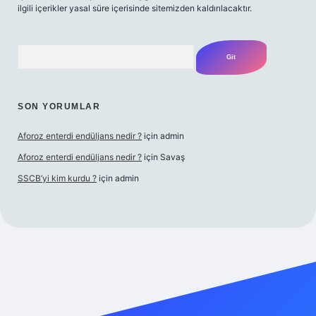
ilgili içerikler yasal süre içerisinde sitemizden kaldırılacaktır.
Arama
SON YORUMLAR
Aforoz enterdi endüljans nedir ?
için
admin
Aforoz enterdi endüljans nedir ?
için
Savaş
SSCB’yi kim kurdu ?
için
admin
iş