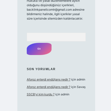
Hukuka ve yasal düzenlemelere aykırı
olduğunu düşündüğünüz içerikleri,
backlinkpanelicomtr@gmail.com
adresine
bildirmeniz halinde, ilgili içerikler yasal
süre içerisinde sitemizden kaldırılacaktır.
Arama
SON YORUMLAR
Aforoz enterdi endüljans nedir ?
için
admin
Aforoz enterdi endüljans nedir ?
için
Savaş
SSCB’yi kim kurdu ?
için
admin