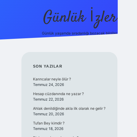
Günlük İzler
Günlük yaşamda sıradanlığı bozacak bilgiler.
ilbet giriş
SIDEBAR
SON YAZILAR
Karıncalar neyle ölür ?
Temmuz 24, 2026
Hesap cüzdanında ne yazar ?
Temmuz 22, 2026
Ahlak denildiğinde akla ilk olarak ne gelir ?
Temmuz 20, 2026
Tufan Bey kimdir ?
Temmuz 18, 2026